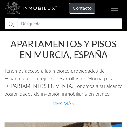
Contacto
APARTAMENTOS Y PISOS
EN MURCIA, ESPAÑA
Tenemos acceso a las mejores propiedades de
España, en los mejores desarrollos de Murcia para
DEPARTAMENTOS EN VENTA. Ponemos a su alcance
posibilidades de inversión inmobiliaria en bienes
raíces exclusivos y selectos de gran oportunidad y
VER MÁS
potencial de plusvalía. Ofrecemos un servicio
personalizado, representando siempre los intereses de
nuestros clientes para la compra venta de inmuebles