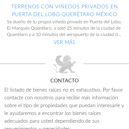
TERRENOS CON VIÑEDOS PRIVADOS EN
PUERTA DEL LOBO QUERÉTARO MÉXICO
Se dueño de tu propio viñedo privado en Puerta del Lobo,
El Marqués Querétaro, a solo
25 minutos de la ciudad de
Querétaro y a 10 minutos del aeropuerto de la ciudad de
Querétaro.
VER MÁS
Crea tu propio vino en un desarrollo turístico sin
precedentes donde fomentamos la vitivinicultura y la
enología.
Los terrenos constan de superficies desde 5000 m2 hasta
7000 m2, contando con bardeado, vigilancia las 24 horas
CONTACTO
e instalaciones ocultas. C
uentan con amenidades como
alberca de efecto infinito, jacuzzi con vista panorámica,
El listado de bienes raíces no es exhaustivo. Por favor
También cuentan con áreas comunes que incluyen
salón de usos múltiples, restaurante, canchas de paddle y
contacte con nosotros para recibir más información
terrazas con pergolado, área para fogatas, pistas para
tennis, cavas personales, áreas verdes, gimnasio, asador y
sobre el tipo de propiedades que puedan interesarle y
caminatas y ejercicios, asadores, más de 25000 m2 de
áreas para niños.
áreas verdes y 2 lagos en donde se puede practicar
le ayudaremos a encontrar los bienes raíces
Cada viñedo se encuentra distribuido en un régimen de
pesca.
adecuados para usted dependiendo de sus
condominio de producción, lo que significa que tendrá