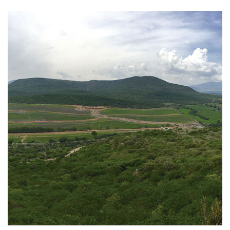
plusvalía.
Nuestra misión es ayudarle a encontrar la mejor
opción, representando siempre sus intereses para
realizar la mejor inversión patrimonial y llevando todo
el proceso con absoluta discreción.
Comuníquese con nosotros y lo atenderemos con
gusto para encontrar el terreno para su viñedo en
Puerta del Lobo, Querétaro, México.